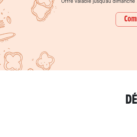
Offre valable jusqu’au dimanche
Mobile
Programme De Fidélité
Com
Avis
Mon Compte
Notre Restaurant
Zones de Livraison
DÉ