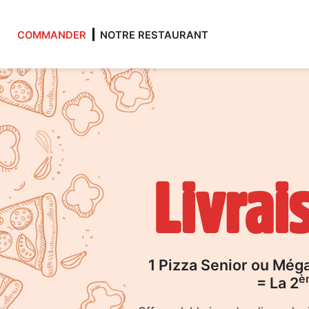
COMMANDER
NOTRE RESTAURANT
Accueil
Allergènes
Livrai
Charte Qualité
C.G.V
Contact
1 Pizza Senior ou Még
è
= La 2
Mentions Légales