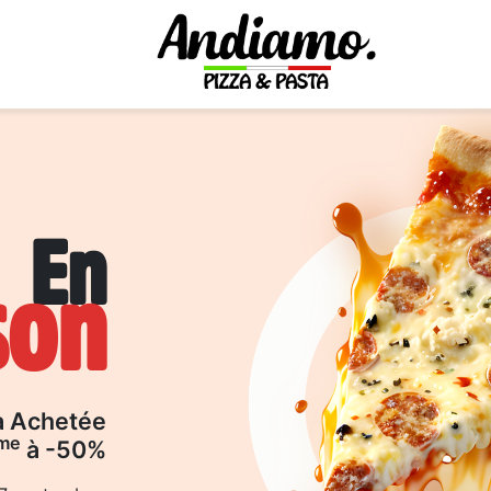
En
son
a Achetée
me
à -50%