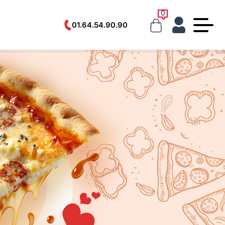
0
01.64.54.90.90