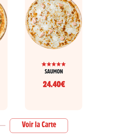
SAUMON
24.40€
Voir la Carte