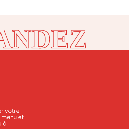
ANDEZ
er votre
e menu et
u à